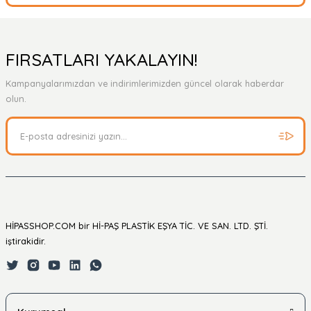
Bu ürüne ilk yorumu siz yapın!
Yorum Yaz
Ürün hakkında henüz soru sorulmamış.
FIRSATLARI YAKALAYIN!
Kampanyalarımızdan ve indirimlerimizden güncel olarak haberdar
Soru Sor
olun.
HİPASSHOP.COM bir Hİ-PAŞ PLASTİK EŞYA TİC. VE SAN. LTD. ŞTİ.
iştirakidir.