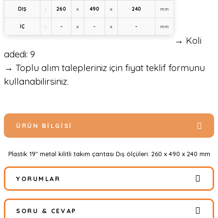
DIŞ
:
260
x
490
x
240
mm
İÇ
:
-
x
-
x
-
mm
→ Koli
adedi: 9
→ Toplu alım talepleriniz için fiyat teklif formunu
kullanabilirsiniz.
ÜRÜN BILGISI
Plastik 19" metal kilitli takım çantası Dış ölçüleri: 260 x 490 x 240 mm
YORUMLAR
SORU & CEVAP