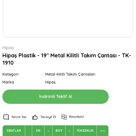
Hipaş
Hipaş Plastik - 19'' Metal Kilitli Takım Çantası - TK-
1910
Kategori
Metal Kilitli Takım Çantaları
Marka
Hipaş
İndirimli Teklif Al
Karşılaştır
Yorum Yaz
Tavsiye Et
EBATLAR
:
EN
x
BOY
x
YÜKSEKLİK
mm