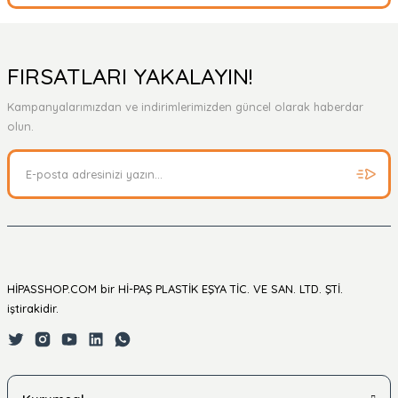
Bu ürüne ilk yorumu siz yapın!
Yorum Yaz
Ürün hakkında henüz soru sorulmamış.
FIRSATLARI YAKALAYIN!
Kampanyalarımızdan ve indirimlerimizden güncel olarak haberdar
Soru Sor
olun.
HİPASSHOP.COM bir Hİ-PAŞ PLASTİK EŞYA TİC. VE SAN. LTD. ŞTİ.
iştirakidir.