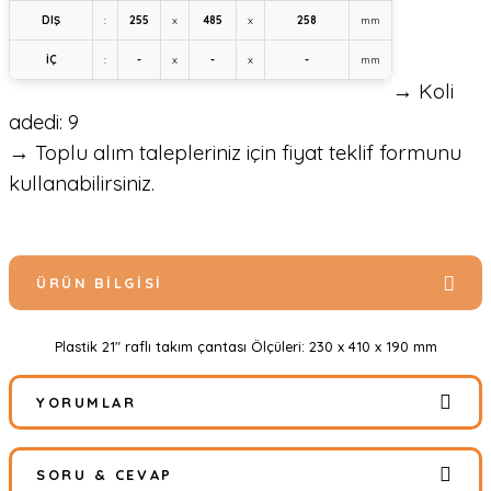
DIŞ
:
255
x
485
x
258
mm
İÇ
:
-
x
-
x
-
mm
→ Koli
adedi: 9
→ Toplu alım talepleriniz için fiyat teklif formunu
kullanabilirsiniz.
ÜRÜN BILGISI
Plastik 21" raflı takım çantası Ölçüleri: 230 x 410 x 190 mm
YORUMLAR
SORU & CEVAP