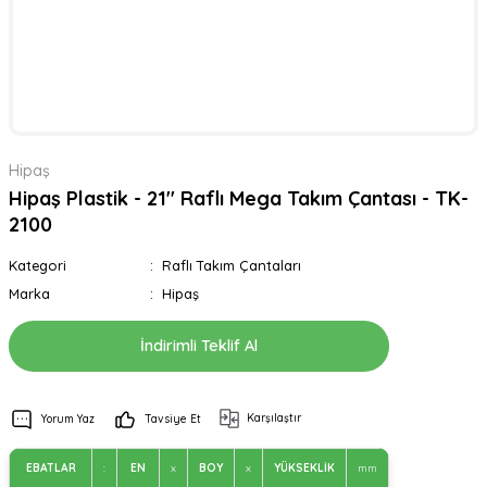
Hipaş
Hipaş Plastik - 21'' Raflı Mega Takım Çantası - TK-
2100
Kategori
Raflı Takım Çantaları
Marka
Hipaş
İndirimli Teklif Al
Karşılaştır
Yorum Yaz
Tavsiye Et
EBATLAR
:
EN
x
BOY
x
YÜKSEKLİK
mm