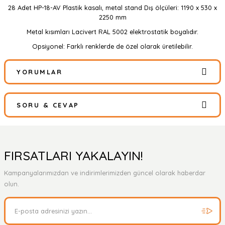
28 Adet HP-18-AV Plastik kasalı, metal stand Dış ölçüleri: 1190 x 530 x
2250 mm
Metal kısımları Lacivert RAL 5002 elektrostatik boyalıdır.
Opsiyonel: Farklı renklerde de özel olarak üretilebilir.
YORUMLAR
SORU & CEVAP
Bu ürüne ilk yorumu siz yapın!
Yorum Yaz
Ürün hakkında henüz soru sorulmamış.
FIRSATLARI YAKALAYIN!
Kampanyalarımızdan ve indirimlerimizden güncel olarak haberdar
Soru Sor
olun.