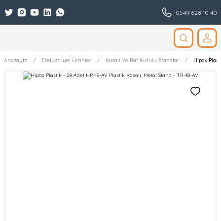
0549 628 10 40
Anasayfa
Endüstriyel Ürünler
Kasalı Ve Raf Kutulu Standlar
Hipaş Plast