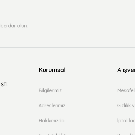
Yorum Yaz
Soru Sor
berdar olun.
Kurumsal
Alışve
ŞTİ.
Bilgilerimiz
Mesafel
Adreslerimiz
Gizlilik
Hakkımızda
İptal İa