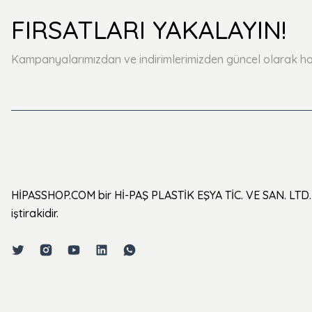
FIRSATLARI YAKALAYIN!
Kampanyalarımızdan ve indirimlerimizden güncel olarak ha
HİPASSHOP.COM bir Hİ-PAŞ PLASTİK EŞYA TİC. VE SAN. LTD. 
iştirakidir.