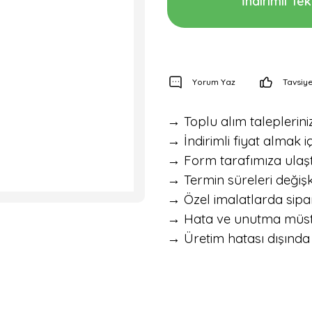
İndirimli Tekl
Yorum Yaz
Tavsiye
→ Toplu alım talepleriniz 
→ İndirimli fiyat almak iç
→ Form tarafımıza ulaştık
→ Termin süreleri değişke
→ Özel imalatlarda sipar
→ Hata ve unutma müstesna
→ Üretim hatası dışında