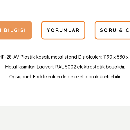
 BILGISI
YORUMLAR
SORU & C
HP-28-AV Plastik kasalı, metal stand Dış ölçüleri: 1190 x 530 
Metal kısımları Lacivert RAL 5002 elektrostatik boyalıdır.
Opsiyonel: Farklı renklerde de özel olarak üretilebilir.
Ürün hakkında henüz soru sorulmamış.
Bu ürüne ilk yorumu siz yapın!