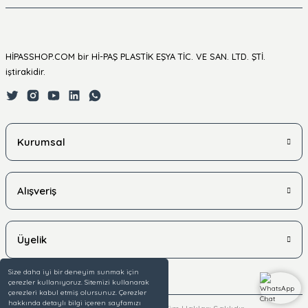
HİPASSHOP.COM bir Hİ-PAŞ PLASTİK EŞYA TİC. VE SAN. LTD. ŞTİ.
iştirakidir.
Kurumsal
Alışveriş
Üyelik
Size daha iyi bir deneyim sunmak için
çerezler kullanıyoruz. Sitemizi kullanarak
çerezleri kabul etmiş olursunuz. Çerezler
hakkında detaylı bilgi içeren sayfamızı