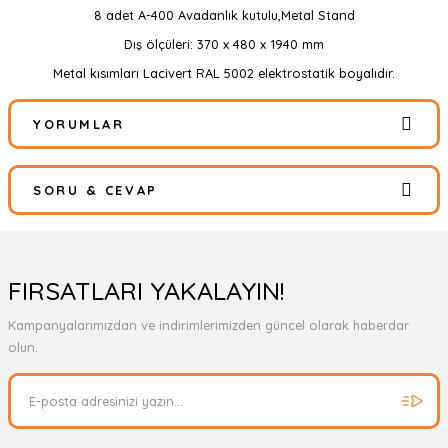
8 adet A-400 Avadanlık kutulu,Metal Stand
Dış ölçüleri: 370 x 480 x 1940 mm
Metal kısımları Lacivert RAL 5002 elektrostatik boyalıdır.
YORUMLAR
SORU & CEVAP
Bu ürüne ilk yorumu siz yapın!
Yorum Yaz
Ürün hakkında henüz soru sorulmamış.
FIRSATLARI YAKALAYIN!
Kampanyalarımızdan ve indirimlerimizden güncel olarak haberdar
Soru Sor
olun.