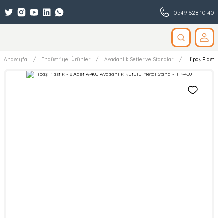
0549 628 10 40
Anasayfa
Endüstriyel Ürünler
Avadanlık Setler ve Standlar
Hipaş Plasti