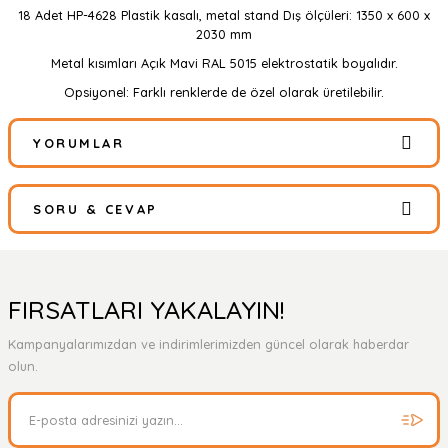
18 Adet HP-4628 Plastik kasalı, metal stand Dış ölçüleri: 1350 x 600 x
2030 mm
Metal kısımları Açık Mavi RAL 5015 elektrostatik boyalıdır.
Opsiyonel: Farklı renklerde de özel olarak üretilebilir.
YORUMLAR
SORU & CEVAP
Bu ürüne ilk yorumu siz yapın!
Yorum Yaz
Ürün hakkında henüz soru sorulmamış.
FIRSATLARI YAKALAYIN!
Kampanyalarımızdan ve indirimlerimizden güncel olarak haberdar
Soru Sor
olun.