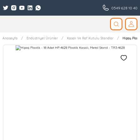
0549 628 10 40
Anasayfa
Endüstriyel Ürünler
Kasalı Ve Raf Kutulu Standlar
Hipaş Plast