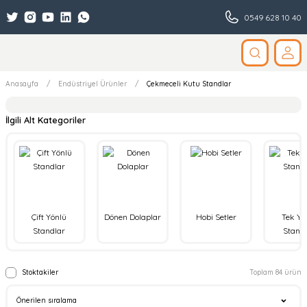
0549 628 10 40
Anasayfa
Endüstriyel Ürünler
Çekmeceli Kutu Standlar
İlgili Alt Kategoriler
Çift Yönlü
Dönen Dolaplar
Hobi Setler
Tek Yö
Standlar
Stand
Stoktakiler
Toplam 84 ürün