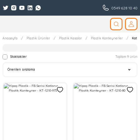
0549 628 10 40
Anasayfa
Plastik Ürünler
Plastik Kasalar
Plastik Konteynerler
Katla
Stoktakiler
Toplam 9 ürün