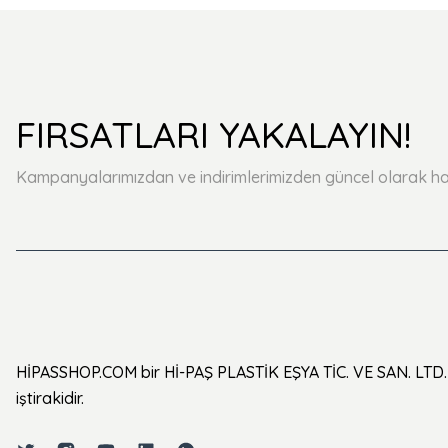
FIRSATLARI YAKALAYIN!
Kampanyalarımızdan ve indirimlerimizden güncel olarak ha
HİPASSHOP.COM bir Hİ-PAŞ PLASTİK EŞYA TİC. VE SAN. LTD. 
iştirakidir.