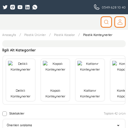
0549 628 10 40
Anasayfa
Plastik Ürünler
Plastik Kasalar
Plastik Konteynerler
İlgili Alt Kategoriler
Delikli
Kapalı
Katlanır
Kontey
Konteynerler
Konteynerler
Konteynerler
Kapakl
Stoktakiler
Toplam 42 ürün